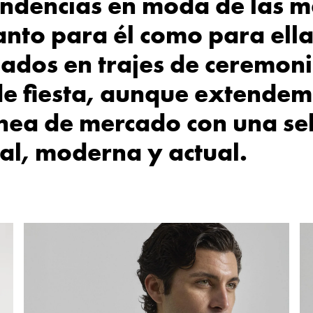
endencias en moda de las m
anto para él como para ell
zados en trajes de ceremoni
de fiesta, aunque extende
ínea de mercado con una se
al, moderna y actual.