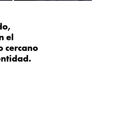
do,
n el
to cercano
entidad.