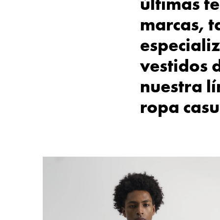
últimas t
marcas, t
especiali
vestidos 
nuestra l
ropa casu