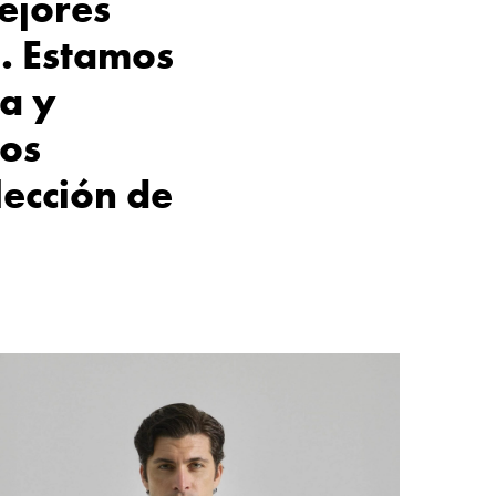
ejores
a. Estamos
a y
mos
lección de